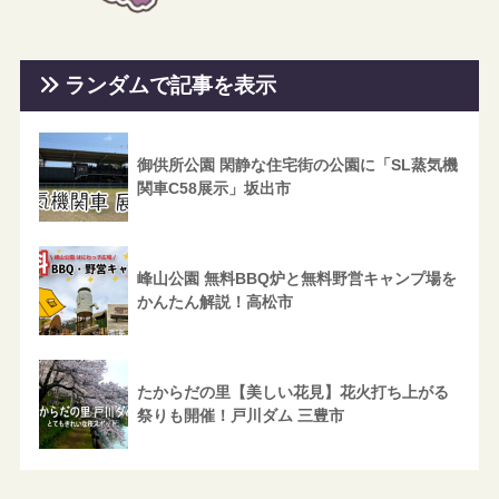
ランダムで記事を表示
御供所公園 閑静な住宅街の公園に「SL蒸気機
関車C58展示」坂出市
峰山公園 無料BBQ炉と無料野営キャンプ場を
かんたん解説！高松市
たからだの里【美しい花見】花火打ち上がる
祭りも開催！戸川ダム 三豊市