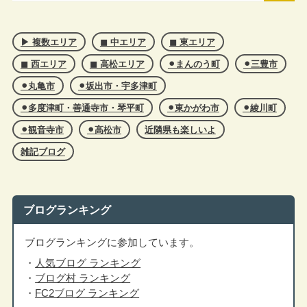
▶︎ 複数エリア
◼︎ 中エリア
◼︎ 東エリア
◼︎ 西エリア
◼︎ 高松エリア
⚫︎まんのう町
⚫︎三豊市
⚫︎丸亀市
⚫︎坂出市・宇多津町
⚫︎多度津町・善通寺市・琴平町
⚫︎東かがわ市
⚫︎綾川町
⚫︎観音寺市
⚫︎高松市
近隣県も楽しいよ
雑記ブログ
ブログランキング
ブログランキングに参加しています。
・
人気ブログ ランキング
・
ブログ村 ランキング
・
FC2ブログ ランキング