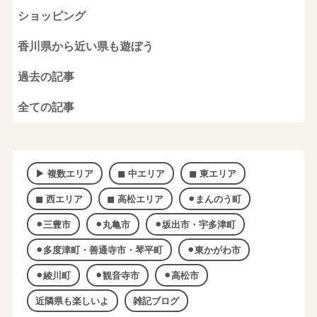
ショッピング
香川県から近い県も遊ぼう
過去の記事
全ての記事
▶︎ 複数エリア
◼︎ 中エリア
◼︎ 東エリア
◼︎ 西エリア
◼︎ 高松エリア
⚫︎まんのう町
⚫︎三豊市
⚫︎丸亀市
⚫︎坂出市・宇多津町
⚫︎多度津町・善通寺市・琴平町
⚫︎東かがわ市
⚫︎綾川町
⚫︎観音寺市
⚫︎高松市
近隣県も楽しいよ
雑記ブログ