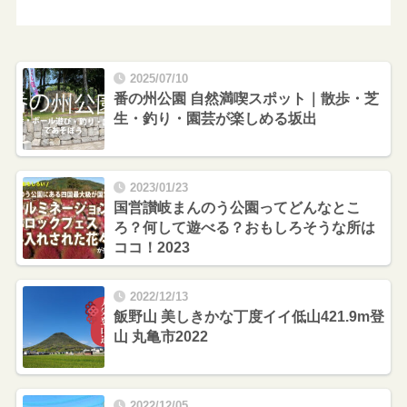
2025/07/10
番の州公園 自然満喫スポット｜散歩・芝
生・釣り・園芸が楽しめる坂出
2023/01/23
国営讃岐まんのう公園ってどんなとこ
ろ？何して遊べる？おもしろそうな所は
ココ！2023
2022/12/13
飯野山 美しきかな丁度イイ低山421.9m登
山 丸亀市2022
2022/12/05