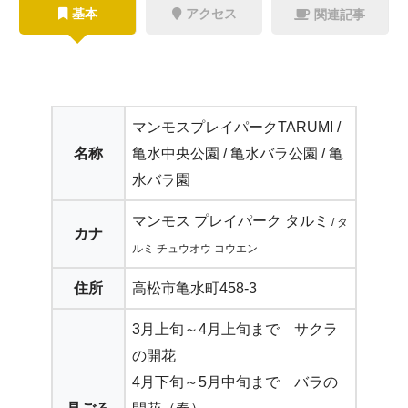
基本
アクセス
関連記事
マンモスプレイパークTARUMI /
名称
亀水中央公園 / 亀水バラ公園 / 亀
水バラ園
マンモス プレイパーク タルミ
/ タ
カナ
ルミ チュウオウ コウエン
住所
高松市亀水町458-3
3月上旬～4月上旬まで サクラ
の開花
4月下旬～5月中旬まで バラの
見ごろ
開花（春）