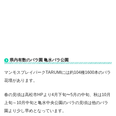
県内有数のバラ園 亀水バラ公園
マンモスプレイパークTARUMIには約104種1600本のバラ
花壇があります。
春の見頃は高松市HPより4月下旬〜5月の中旬、秋は10月
上旬～10月中旬と亀水中央公園のバラの見頃は他のバラ
園より少し早めとなっています。