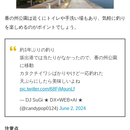
番の州公園は近くにトイレや手洗い場もあり、気軽に釣り
を楽しめるのがポイントでしょう。
約1年ぶりの釣り
坂出港では当たりがなかったので、番の州公園
に移動
カタクチイワシばかりやけど一応釣れた
天ぷらにしたら美味しいよね
pic.twitter.com/68FjMgunLf
— DJ SuGi ★ DX×WEB×AI ★
(@candypop0124)
June 2, 2024
注意点