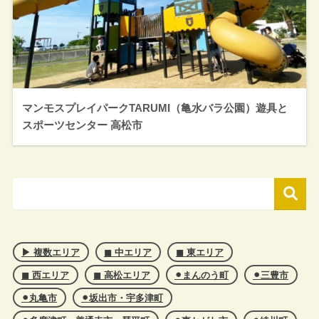
マンモスプレイパークTARUMI（亀水バラ公園）遊具と
スポーツセンター 高松市
▶︎ 複数エリア
◼︎ 中エリア
◼︎ 東エリア
◼︎ 西エリア
◼︎ 高松エリア
⚫︎まんのう町
⚫︎三豊市
⚫︎丸亀市
⚫︎坂出市・宇多津町