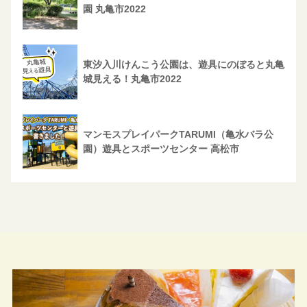
園 丸亀市2022
東汐入川けんこう公園は、遊具にのぼると丸亀
城見える！丸亀市2022
マンモスプレイパークTARUMI（亀水バラ公
園）遊具とスポーツセンター 高松市