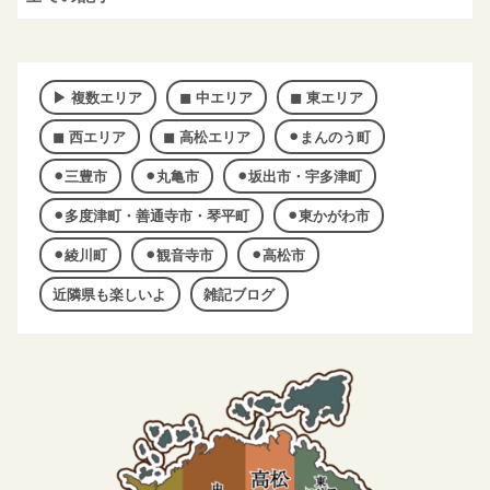
▶︎ 複数エリア
◼︎ 中エリア
◼︎ 東エリア
◼︎ 西エリア
◼︎ 高松エリア
⚫︎まんのう町
⚫︎三豊市
⚫︎丸亀市
⚫︎坂出市・宇多津町
⚫︎多度津町・善通寺市・琴平町
⚫︎東かがわ市
⚫︎綾川町
⚫︎観音寺市
⚫︎高松市
近隣県も楽しいよ
雑記ブログ