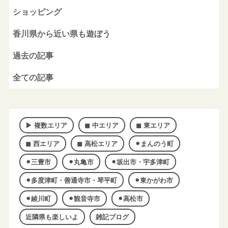
ショッピング
香川県から近い県も遊ぼう
過去の記事
全ての記事
▶︎ 複数エリア
◼︎ 中エリア
◼︎ 東エリア
◼︎ 西エリア
◼︎ 高松エリア
⚫︎まんのう町
⚫︎三豊市
⚫︎丸亀市
⚫︎坂出市・宇多津町
⚫︎多度津町・善通寺市・琴平町
⚫︎東かがわ市
⚫︎綾川町
⚫︎観音寺市
⚫︎高松市
近隣県も楽しいよ
雑記ブログ