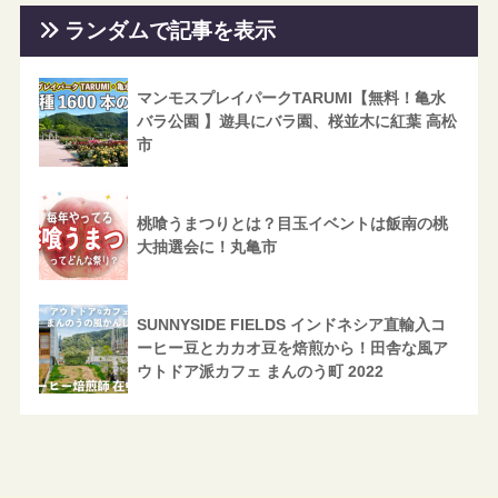
ランダムで記事を表示
マンモスプレイパークTARUMI【無料！亀水
バラ公園 】遊具にバラ園、桜並木に紅葉 高松
市
桃喰うまつりとは？目玉イベントは飯南の桃
大抽選会に！丸亀市
SUNNYSIDE FIELDS インドネシア直輸入コ
ーヒー豆とカカオ豆を焙煎から！田舎な風ア
ウトドア派カフェ まんのう町 2022